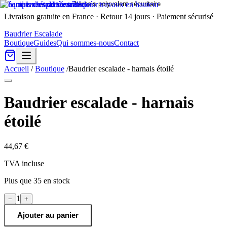
Livraison gratuite en France · Retour 14 jours · Paiement sécurisé
Baudrier Escalade
Boutique
Guides
Qui sommes-nous
Contact
Accueil
/
Boutique
/
Baudrier escalade - harnais étoilé
Baudrier escalade - harnais
étoilé
44,67 €
TVA incluse
Plus que
35
en stock
1
−
+
Ajouter au panier