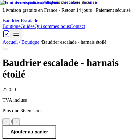
Livraison gratuite en France · Retour 14 jours · Paiement sécurisé
Baudrier Escalade
Boutique
Guides
Qui sommes-nous
Contact
Accueil
/
Boutique
/
Baudrier escalade - harnais étoilé
Baudrier escalade - harnais
étoilé
25,02 €
TVA incluse
Plus que
36
en stock
1
−
+
Ajouter au panier