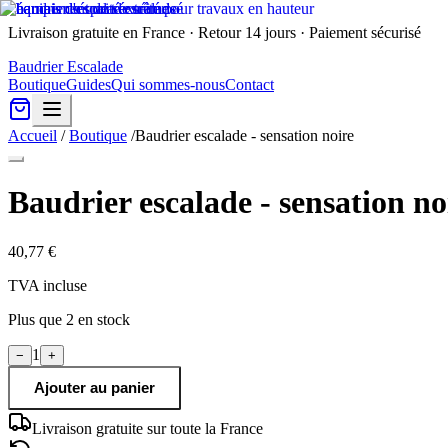
Livraison gratuite en France · Retour 14 jours · Paiement sécurisé
Baudrier Escalade
Boutique
Guides
Qui sommes-nous
Contact
Accueil
/
Boutique
/
Baudrier escalade - sensation noire
Baudrier escalade - sensation no
40,77 €
TVA incluse
Plus que
2
en stock
1
−
+
Ajouter au panier
Livraison gratuite sur toute la France