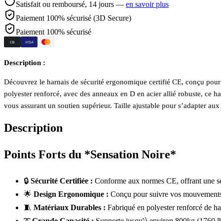
Satisfait ou remboursé,
14
jours —
en savoir plus
Paiement 100% sécurisé (3D Secure)
Paiement 100% sécurisé
CB
VISA
Description :
Découvrez le harnais de sécurité ergonomique certifié CE, conçu pour 
polyester renforcé, avec des anneaux en D en acier allié robuste, ce ha
vous assurant un soutien supérieur. Taille ajustable pour s’adapter aux 
Description
Points Forts du *Sensation Noire*
🔒
Sécurité Certifiée :
Conforme aux normes CE, offrant une séc
🌟
Design Ergonomique :
Conçu pour suivre vos mouvements et
🧵
Matériaux Durables :
Fabriqué en polyester renforcé de hau
➰
Grande Capacité :
Supporte jusqu'à environ 800kg (1760 lbs