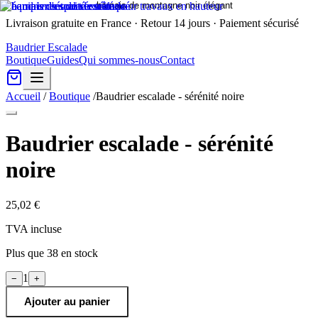
Livraison gratuite en France · Retour 14 jours · Paiement sécurisé
Baudrier Escalade
Boutique
Guides
Qui sommes-nous
Contact
Accueil
/
Boutique
/
Baudrier escalade - sérénité noire
Baudrier escalade - sérénité
noire
25,02 €
TVA incluse
Plus que
38
en stock
1
−
+
Ajouter au panier