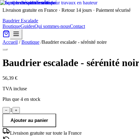
Livraison gratuite en France · Retour 14 jours · Paiement sécurisé
Baudrier Escalade
Boutique
Guides
Qui sommes-nous
Contact
Accueil
/
Boutique
/
Baudrier escalade - sérénité noire
Baudrier escalade - sérénité noi
56,39 €
TVA incluse
Plus que
4
en stock
1
−
+
Ajouter au panier
Livraison gratuite sur toute la France