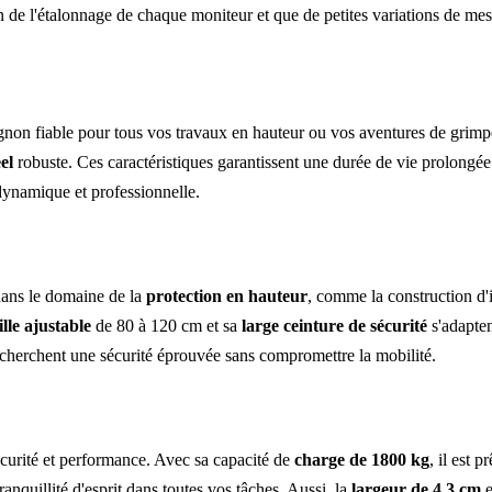
n de l'étalonnage de chaque moniteur et que de petites variations de me
agnon fiable pour tous vos travaux en hauteur ou vos aventures de grimp
eel
robuste. Ces caractéristiques garantissent une durée de vie prolongée 
dynamique et professionnelle.
 dans le domaine de la
protection en hauteur
, comme la construction d'i
ille ajustable
de 80 à 120 cm et sa
large ceinture de sécurité
s'adapten
echerchent une sécurité éprouvée sans compromettre la mobilité.
curité et performance. Avec sa capacité de
charge de 1800 kg
, il est 
anquillité d'esprit dans toutes vos tâches. Aussi, la
largeur de 4,3 cm
e