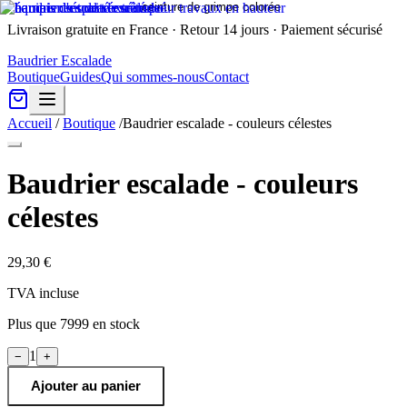
Livraison gratuite en France · Retour 14 jours · Paiement sécurisé
Baudrier Escalade
Boutique
Guides
Qui sommes-nous
Contact
Accueil
/
Boutique
/
Baudrier escalade - couleurs célestes
Baudrier escalade - couleurs
célestes
29,30 €
TVA incluse
Plus que
7999
en stock
1
−
+
Ajouter au panier